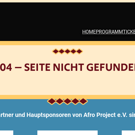
HOME
PROGRAMM
TICK
04 – SEITE NICHT GEFUND
rtner und Hauptsponsoren von Afro Project e.V. si