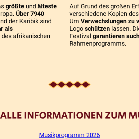
as
größte
und
älteste
Auf Grund des großen Erf
uropa.
Über 7940
verschiedene Kopien des A
nd der Karibik sind
Um
Verwechslungen zu 
r als
Logo
schützen
lassen. D
 des afrikanischen
Festival
garantieren auch
Rahmenprogramms.
IE ALLE INFORMATIONEN ZUM
Musikprogramm 2026